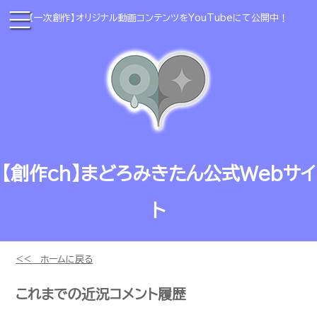
【一次創作】オリジナル動画コンテンツをYouTubeにて公開中！
【創作ch】まどろみきたん公式Webサイ
ト
<< ホームに戻る
これまでの近況コメント履歴